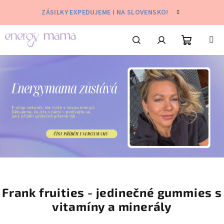
Přejít
ZÁSILKY EXPEDUJEME I NA SLOVENSKO!
na
obsah
Nákupní
Hledat
Přihlášení
košík
Frank fruities - jedinečné gummies s
vitamíny a minerály