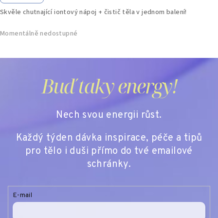
Skvěle chutnající iontový nápoj + čistič těla v jednom balení!
Momentálně nedostupné
Buď taky energy!
Nech svou energii růst.
Každý týden dávka inspirace, péče a tipů
pro tělo i duši přímo do tvé emailové
schránky.
E-mail