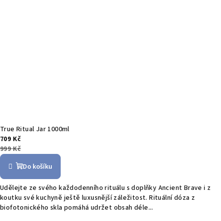
True Ritual Jar 1000ml
709 Kč
999 Kč
Do košíku
Udělejte ze svého každodenního rituálu s doplňky Ancient Brave i z
koutku své kuchyně ještě luxusnější záležitost. Rituální dóza z
biofotonického skla pomáhá udržet obsah déle...