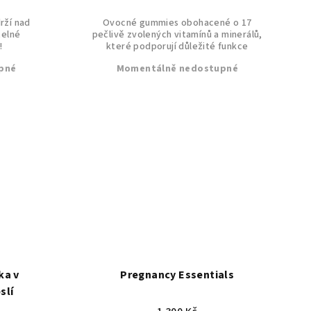
drží nad
Ovocné gummies obohacené o 17
telné
pečlivě zvolených vitamínů a minerálů,
!
které podporují důležité funkce
organismu a...
pné
Momentálně nedostupné
ka v
Pregnancy Essentials
slí