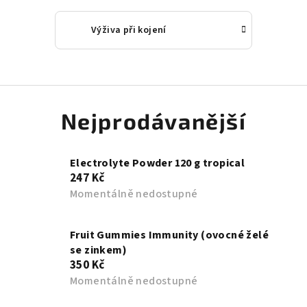
Výživa při kojení
Nejprodávanější
Electrolyte Powder 120 g tropical
247 Kč
Momentálně nedostupné
Fruit Gummies Immunity (ovocné želé
se zinkem)
350 Kč
Momentálně nedostupné