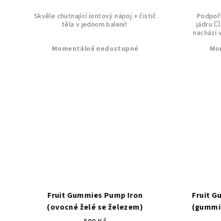
k
Skvěle chutnající iontový nápoj + čistič
Podpoř
t
těla v jednom balení!
jádru 
nachází 
ů
Momentálně nedostupné
Mo
Fruit Gummies Pump Iron
Fruit G
(ovocné želé se železem)
(gummie