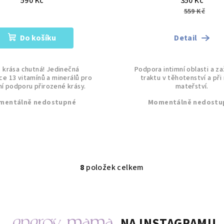
590 Kč
350 Kč
559 Kč
Do košíku
Detail
 krása chutná! Jedinečná
Podpora intimní oblasti a za
e 13 vitamínů a minerálů pro
traktu v těhotenství a př
ní podporu přirozené krásy.
mateřství.
mentálně nedostupné
Momentálně nedostu
8
položek celkem
O
v
l
á
NA INSTAGRAMU