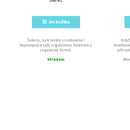
590 Kč
Do košíku
Železo, na kterém si smlsnete !
Když
Napumpujte svůj organismus železem v
kombinac
organické formě.
přírod
Skladem
Mo