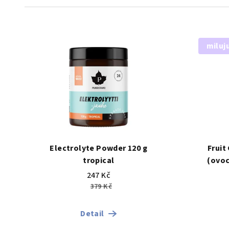
V
miluj
ý
p
i
s
p
Electrolyte Powder 120 g
Fruit
r
tropical
(ovoc
o
z
247 Kč
379 Kč
d
u
Detail