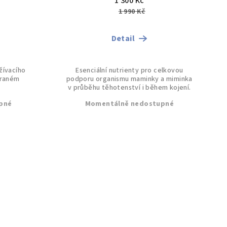
1 300 Kč
1 990 Kč
Detail
žívacího
Esenciální nutrienty pro celkovou
i raném
podporu organismu maminky a miminka
v průběhu těhotenství i během kojení.
pné
Momentálně nedostupné