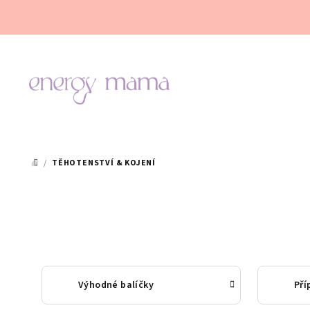
Přejít
na
obsah
/
TĚHOTENSTVÍ & KOJENÍ
DOMŮ
Výhodné balíčky
Pří