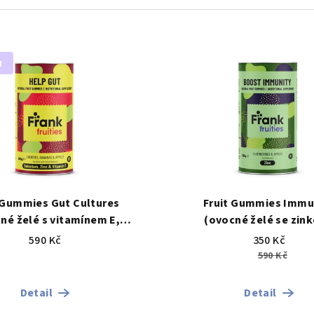
u
 Gummies Gut Cultures
Fruit Gummies Immu
né želé s vitamínem E,
(ovocné želé se zin
inkem a probiotiky)
590 Kč
350 Kč
590 Kč
Detail
Detail