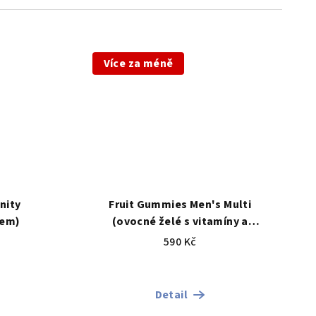
Více za méně
nity
Fruit Gummies Men's Multi
kem)
(ovocné želé s vitamíny a
minerály)
590 Kč
Detail