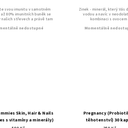
te svou imunitu v samotném
Zinek - minerál, který Vás 
 až 80% imunitních buněk se
vodou a navíc v neodola
v našich střevech a právě tam
kombinaci s ovocem 
cílí...
mentálně nedostupné
Momentálně nedostu
ummies Skin, Hair & Nails
Pregnancy (Probioti
s s vitamíny a minerály)
těhotenství) 30 kap