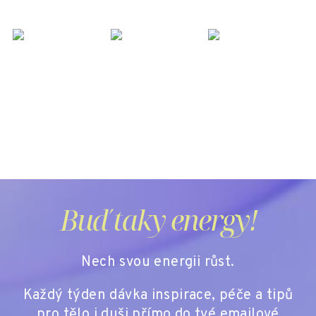
p
i
s
u
Buď taky energy!
Nech svou energii růst.
Každý týden dávka inspirace, péče a tipů
pro tělo i duši přímo do tvé emailové