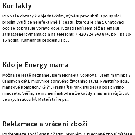
Kontakty
k
ů
Pro vaše dotazy k objednávkám, výběru produktů, spolupráci,
prosím využijte nejefektivnější cestu, kterou je chat. Chatovací
oko se zobrazuje vpravo dole. K zastižení jsem též na emailu
sarka@energymama.cz a na telefonu: + 420 724 243 874, po - pá 10-
16 hodin. Kamennou prodejnu sic...
Kdo je Energy mama
Možná se ještě neznáme, jsem Michaela Kopková. Jsem maminka 2
úžasných dětí, milovnice zdravého životního stylu, kvalitního jídla,
mangové kombuchy 🥭🥂, Franka🕺(Frank fruities) a pozitivního
mindsetu. Věřím, že nic není náhoda a že každý z nás má svůj život
ve svých rukou 🙌. Mateřství je pr...
Reklamace a vrácení zboží
Potřebujete zboží vrátit? Žádný problém. Objednané zboží můžete