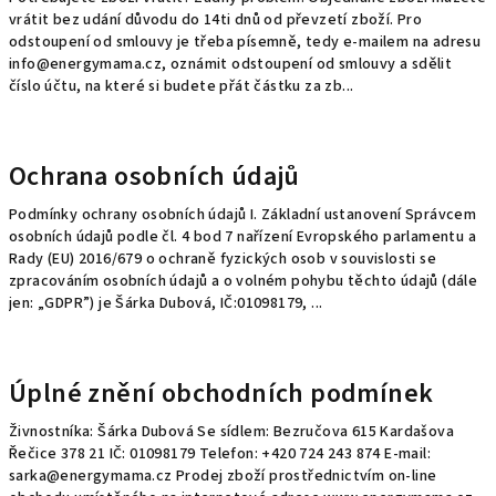
vrátit bez udání důvodu do 14ti dnů od převzetí zboží. Pro
odstoupení od smlouvy je třeba písemně, tedy e-mailem na adresu
info@energymama.cz, oznámit odstoupení od smlouvy a sdělit
číslo účtu, na které si budete přát částku za zb...
Ochrana osobních údajů
Podmínky ochrany osobních údajů I. Základní ustanovení Správcem
osobních údajů podle čl. 4 bod 7 nařízení Evropského parlamentu a
Rady (EU) 2016/679 o ochraně fyzických osob v souvislosti se
zpracováním osobních údajů a o volném pohybu těchto údajů (dále
jen: „GDPR”) je Šárka Dubová, IČ:01098179, ...
Úplné znění obchodních podmínek
Živnostníka: Šárka Dubová Se sídlem: Bezručova 615 Kardašova
Řečice 378 21 IČ: 01098179 Telefon: +420 724 243 874 E-mail:
sarka@energymama.cz Prodej zboží prostřednictvím on-line