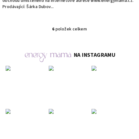
obchodu umístěného na internetové adrese www.energymama.cz.
Prodávající: Šárka Dubov...
6
položek celkem
O
v
l
á
NA INSTAGRAMU
d
a
c
í
p
r
v
k
y
v
ý