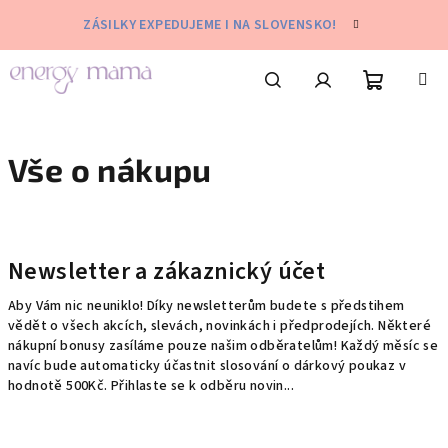
Přejít
ZÁSILKY EXPEDUJEME I NA SLOVENSKO!
na
obsah
Nákupní
Hledat
Přihlášení
Vše o nákupu
košík
V
ý
Newsletter a zákaznický účet
p
i
Aby Vám nic neuniklo! Díky newsletterům budete s předstihem
s
vědět o všech akcích, slevách, novinkách i předprodejích. Některé
nákupní bonusy zasíláme pouze našim odběratelům! Každý měsíc se
č
navíc bude automaticky účastnit slosování o dárkový poukaz v
l
hodnotě 500Kč. Přihlaste se k odběru novin...
á
n