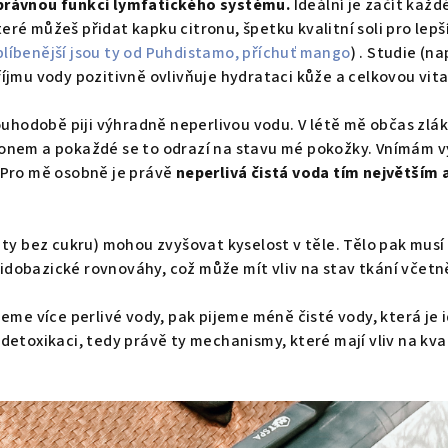
správnou funkci lymfatického systému.
Ideální je začít každ
eré můžeš přidat kapku citronu, špetku kvalitní soli pro lepší
blíbenější jsou ty od Puhdistamo, příchuť mango
) . Studie (na
říjmu vody pozitivně ovlivňuje hydrataci kůže a celkovou vita
uhodobě piji výhradně neperlivou vodu. V létě mě občas zláká
ronem a pokaždé se to odrazí na stavu mé pokožky. Vnímám v
. Pro mě osobně je právě
neperlivá čistá voda tím největším 
i ty bez cukru) mohou zvyšovat kyselost v těle. Tělo pak musí
idobazické rovnováhy, což může mít vliv na stav tkání včetn
ijeme více perlivé vody, pak pijeme méně čisté vody, která je 
 detoxikaci, tedy právě ty mechanismy, které mají vliv na kva