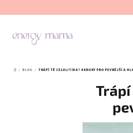
Přejít
na
obsah
/
BLOG
/
TRÁPÍ TĚ CELULITIDA? 4 KROKY PRO PEVNĚJŠÍ A H
DOMŮ
Trápí
pe