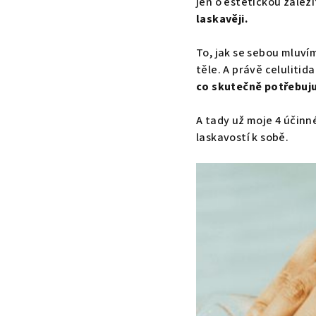
jen o estetickou záleži
laskavěji.
To, jak se sebou mluví
těle. A právě celulitid
co skutečně potřebuju
A tady už moje 4 účinné
laskavostí k sobě.