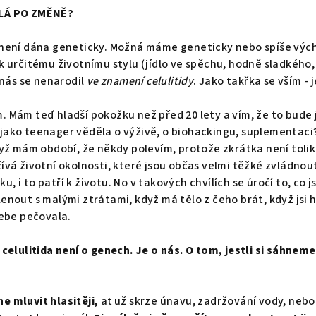
OLÁ PO ZMĚNĚ?
u není dána geneticky. Možná máme geneticky nebo spíše vý
 k určitému životnímu stylu (jídlo ve spěchu, hodně sladkého,
z nás se nenarodil
ve znamení celulitidy
. Jako takřka se vším - j
 Mám teď hladší pokožku než před 20 lety a vím, že to bude je
jako teenager věděla o výživě, o biohackingu, suplementaci
dyž mám období, že někdy polevím, protože zkrátka není tolik 
žívá životní okolnosti, které jsou občas velmi těžké zvládno
ádku, i to patří k životu. No v takových chvílích se úročí to, co 
lenout s malými ztrátami, když má tělo z čeho brát, když jsi
sebe pečovala.
,
celulitida není o genech. Je o nás. O tom, jestli si sáhnem
e mluvit hlasitěji,
ať už skrze únavu, zadržování vody, nebo 