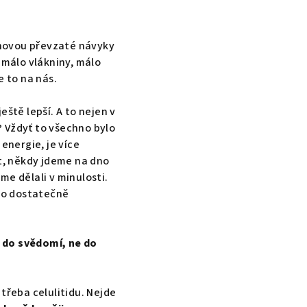
chovou převzaté návyky
 málo vlákniny, málo
e to na nás.
ště lepší. A to nejen v
? Vždyť to všechno bylo
energie, je více
ut, někdy jdeme na dno
jsme dělali v minulosti.
 ho dostatečně
e do svědomí, ne do
třeba celulitidu. Nejde