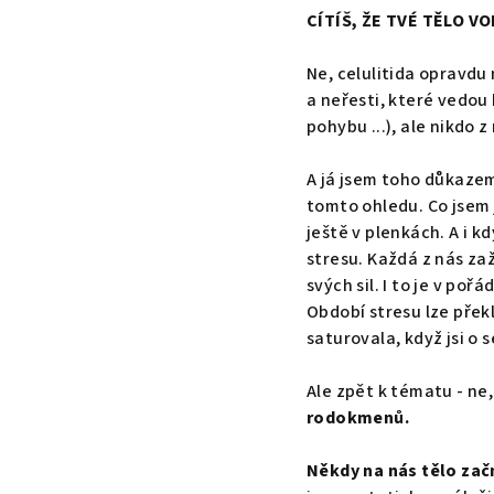
CÍTÍŠ, ŽE TVÉ TĚLO V
Ne, celulitida opravd
a neřesti, které vedou
pohybu ...), ale nikdo 
A já jsem toho důkazem.
tomto ohledu. Co jsem 
ještě v plenkách. A i k
stresu. Každá z nás za
svých sil. I to je v poř
Období stresu lze přek
saturovala, když jsi o 
Ale zpět k tématu - ne
rodokmenů.
Někdy na nás tělo začn