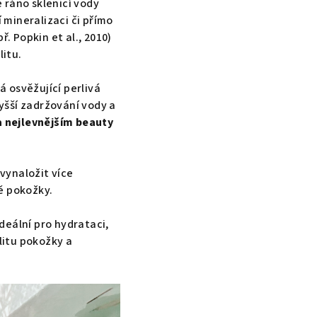
é ráno sklenicí vody
 mineralizaci či přímo
př. Popkin et al., 2010)
litu.
 osvěžující perlivá
yšší zadržování vody a
a nejlevnějším beauty
 vynaložit více
ě pokožky.
ideální pro hydrataci,
litu pokožky a