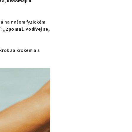
nak, vědoměji a
ítá na našem fyzickém
í:
„Zpomal. Podívej se,
 krok za krokem a s