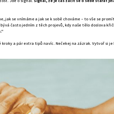
tost. Jde o signál.
Signál, že je čas začít se o sebe starat ji
me, jak se vnímáme a jak se k sobě chováme – to vše se prom
a bývá často jedním z těch projevů, kdy naše tělo doslova křič
.“
 kroky a pár extra tipů navíc. Nečekej na zázrak. Vytvoř si je