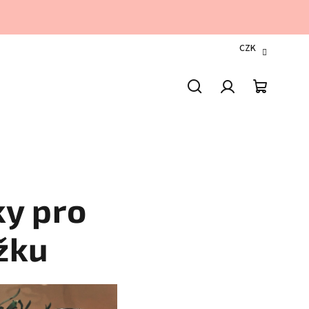
CZK
Hledat
Přihlášení
Nákupn
košík
ky pro
žku