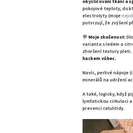
okysličování tkání a 
pokojové teploty, do kt
electrolyty (moje
nejo
potvrzují, že zvýšení p
💬
Moje zkušenost:
Dlo
varianta s ledem a cit
zhoršení textury pleti
hackem vůbec.
Navíc, perlivé nápoje (
minerálů na udržení ac
A také, logicky, když p
lymfatickou cirkulaci a
prevenci celulitidy.