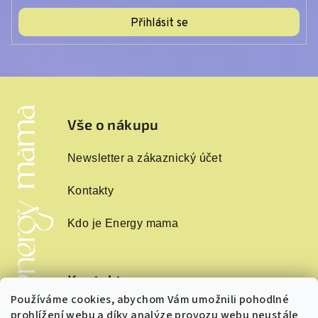
Přihlásit se
Z
á
p
Vše o nákupu
a
Newsletter a zákaznický účet
t
í
Kontakty
Kdo je Energy mama
Kontakt
Používáme cookies, abychom Vám umožnili pohodlné
info
@
energymama.cz
prohlížení webu a díky analýze provozu webu neustále