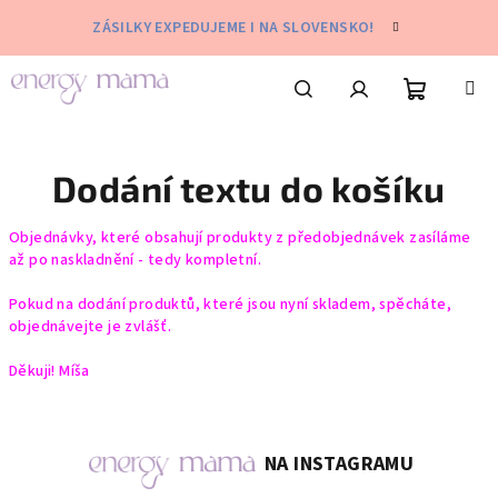
Přejít
ZÁSILKY EXPEDUJEME I NA SLOVENSKO!
na
obsah
Nákupní
Hledat
Přihlášení
Dodání textu do košíku
košík
Objednávky, které obsahují produkty z předobjednávek zasíláme
až po naskladnění - tedy kompletní.
Pokud na dodání produktů, které jsou nyní skladem, spěcháte,
objednávejte je zvlášť.
Děkuji! Míša
NA INSTAGRAMU