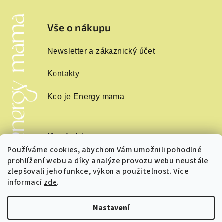
Z
á
p
Vše o nákupu
a
Newsletter a zákaznický účet
t
í
Kontakty
Kdo je Energy mama
Kontakt
Používáme cookies, abychom Vám umožnili pohodlné
info
@
energymama.cz
prohlížení webu a díky analýze provozu webu neustále
+420 724243874
zlepšovali jeho funkce, výkon a použitelnost. Více
informací
zde
.
Nastavení