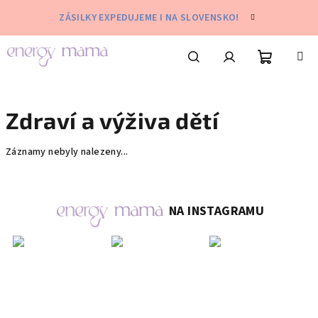
Přejít
ZÁSILKY EXPEDUJEME I NA SLOVENSKO!
na
obsah
Nákupní
Hledat
Přihlášení
Zdraví a výživa dětí
košík
Záznamy nebyly nalezeny...
NA INSTAGRAMU