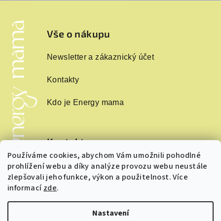
Z
á
p
Vše o nákupu
a
Newsletter a zákaznický účet
t
í
Kontakty
Kdo je Energy mama
Kontakt
Používáme cookies, abychom Vám umožnili pohodlné
info
@
energymama.cz
prohlížení webu a díky analýze provozu webu neustále
+420 724243874
zlepšovali jeho funkce, výkon a použitelnost. Více
informací
zde
.
Nastavení