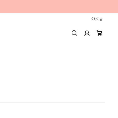
CZK
Hledat
Přihlášení
Nákupn
košík