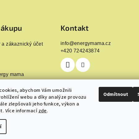
nákupu
Kontakt
info
@
energymama.cz
 a zákaznický účet
+420 724243874
ergy mama
cookies, abychom Vám umožnili
Odmítnout
ohlížení webu a díky analýze provozu
le zlepšovali jeho funkce, výkon a
t. Více informací
zde
.
í
Copyright 2026
Energyma