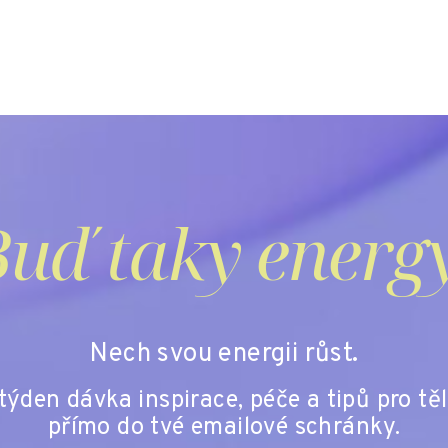
uď taky energ
Nech svou energii růst.
ýden dávka inspirace, péče a tipů pro těl
přímo do tvé emailové schránky.