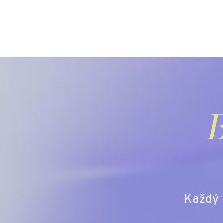
B
Každý t