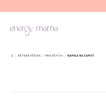
Přejít
na
obsah
/
DĚTSKÁ VÝŽIVA
/
PRO DĚTI 3+
/
KAPSLE NA ZAPITÍ
DOMŮ