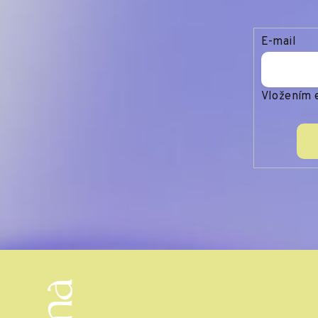
E-mail
Vložením e
Z
á
p