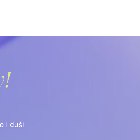
y!
o i duši