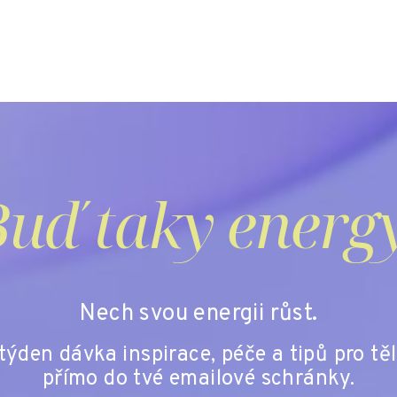
uď taky energ
Nech svou energii růst.
ýden dávka inspirace, péče a tipů pro těl
přímo do tvé emailové schránky.