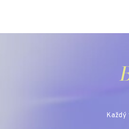
B
Každý t