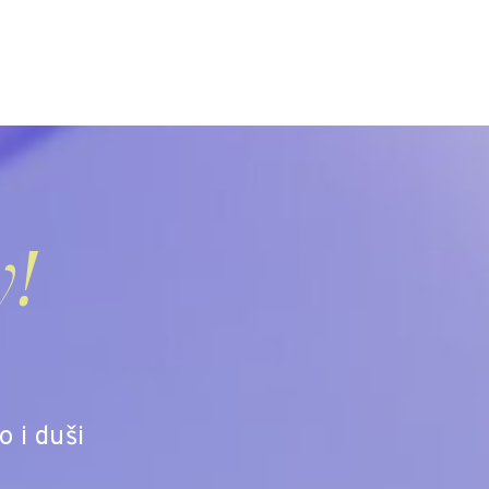
y!
o i duši