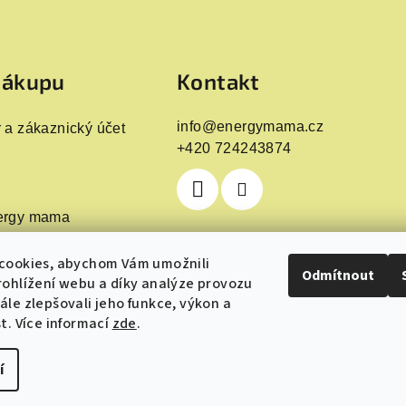
nákupu
Kontakt
info
@
energymama.cz
 a zákaznický účet
+420 724243874
ergy mama
cookies, abychom Vám umožnili
Odmítnout
ohlížení webu a díky analýze provozu
le zlepšovali jeho funkce, výkon a
t. Více informací
zde
.
í
Copyright 2026
Energyma