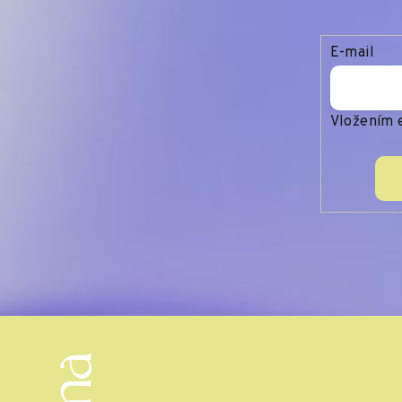
E-mail
Vložením e
Z
á
p