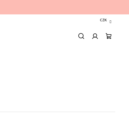
CZK
Hledat
Přihlášení
Nákupn
košík