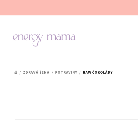
Přejít
na
obsah
/
ZDRAVÁ ŽENA
/
POTRAVINY
/
RAW ČOKOLÁDY
DOMŮ