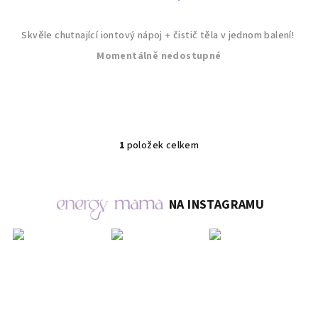
Skvěle chutnající iontový nápoj + čistič těla v jednom balení!
Momentálně nedostupné
1
položek celkem
O
v
l
á
NA INSTAGRAMU
d
a
c
í
p
r
v