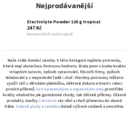
Nejprodávanější
Electrolyte Powder 120 g tropical
247 Kč
Momentálně nedostupné
V
Naše stálé domácí zásoby. V této kategorii najdete potraviny,
které mají skutečnou živinovou hodnotu. Brala jsem v úvahu kvalitu
ý
vstupních surovin, způsob zpracování, filozofii firmy, způsob
p
skladování a v neposlední řadě i chuť. Všechny potraviny můžete
využít též v dětském jídelníčku, některé dokonce hned v rámci
i
prvních příkrmů.
Extra panenskými a organickými oleji
prvotřídní
s
kvality obohatíte jak gurmánské chody, tak dětské příkrmy. Úžasné
p
produkty značky
Centonze
vás vůní a chutí přenesou do slunné
Itálie.
Sušené plody a semínka
doladí výživné snídaně a smoothie.
r
o
d