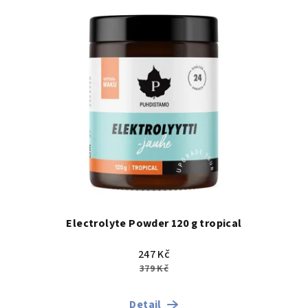
u
k
t
ů
Electrolyte Powder 120 g tropical
247 Kč
379 Kč
Detail