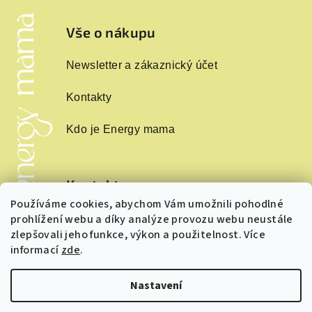
á
p
Vše o nákupu
a
Newsletter a zákaznický účet
t
í
Kontakty
Kdo je Energy mama
Kontakt
Používáme cookies, abychom Vám umožnili pohodlné
info
@
energymama.cz
prohlížení webu a díky analýze provozu webu neustále
+420 724243874
zlepšovali jeho funkce, výkon a použitelnost. Více
informací
zde
.
Nastavení
Copyright 2026
Energymama.cz
. Všechna práva vyhrazena.