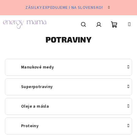
Přejít
ZÁSILKY EXPEDUJEME I NA SLOVENSKO!
na
obsah
Nákupní
Hledat
Přihlášení
POTRAVINY
košík
Manukové medy
Superpotraviny
Oleje a másla
Proteiny