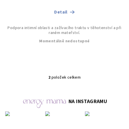
Detail
Podpora intimní oblasti a zažívacího traktu v těhotenství a při
raném mateřství.
Momentálně nedostupné
2
položek celkem
O
v
l
á
NA INSTAGRAMU
d
a
c
í