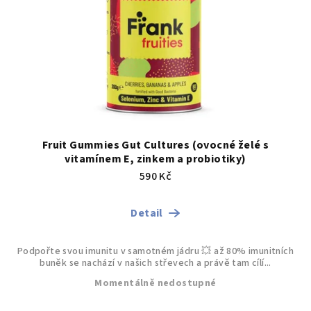
ů
Fruit Gummies Gut Cultures (ovocné želé s
vitamínem E, zinkem a probiotiky)
590 Kč
Detail
Podpořte svou imunitu v samotném jádru 💥 až 80% imunitních
buněk se nachází v našich střevech a právě tam cílí...
Momentálně nedostupné