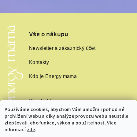
Z
á
p
Vše o nákupu
a
Newsletter a zákaznický účet
t
í
Kontakty
Kdo je Energy mama
Kontakt
Používáme cookies, abychom Vám umožnili pohodlné
info
@
energymama.cz
prohlížení webu a díky analýze provozu webu neustále
+420 724243874
zlepšovali jeho funkce, výkon a použitelnost. Více
informací
zde
.