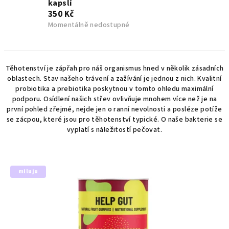
kapslí
350 Kč
Momentálně nedostupné
V
Těhotenství je zápřah pro náš organismus hned v několik zásadních
oblastech. Stav našeho trávení a zažívání je jednou z nich. Kvalitní
ý
probiotika a prebiotika poskytnou v tomto ohledu maximální
p
podporu. Osídlení našich střev ovlivňuje mnohem více než je na
první pohled zřejmé, nejde jen o ranní nevolnosti a posléze potíže
i
se zácpou, které jsou pro těhotenství typické. O naše bakterie se
s
vyplatí s náležitostí pečovat.
p
r
o
miluju
d
u
k
t