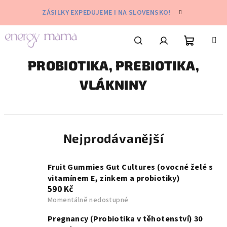
Přejít
ZÁSILKY EXPEDUJEME I NA SLOVENSKO!
na
obsah
Nákupní
Hledat
Přihlášení
PROBIOTIKA, PREBIOTIKA,
VLÁKNINY
košík
Nejprodávanější
Fruit Gummies Gut Cultures (ovocné želé s
vitamínem E, zinkem a probiotiky)
590 Kč
Momentálně nedostupné
Pregnancy (Probiotika v těhotenství) 30