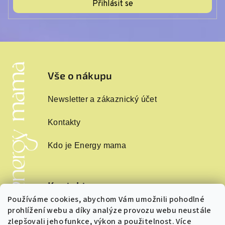
Přihlásit se
Z
á
p
Vše o nákupu
a
Newsletter a zákaznický účet
t
í
Kontakty
Kdo je Energy mama
Kontakt
Používáme cookies, abychom Vám umožnili pohodlné
info
@
energymama.cz
prohlížení webu a díky analýze provozu webu neustále
+420 724243874
zlepšovali jeho funkce, výkon a použitelnost. Více