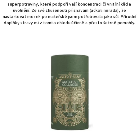
superpotraviny, které podpoří vaší koncentraci či vnitřní klid a
i
uvolnění. Ze své zkušenosti přiznávám (ačkoli nerada), že
s
nastartovat mozek po mateřské jsem potřebovala jako sůl. Přírodní
p
doplňky stravy mi v tomto ohledu účinně a přesto šetrně pomohly.
r
o
d
u
k
t
ů