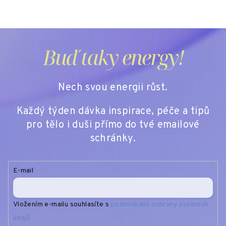
Buď taky energy!
Nech svou energii růst.
Každý týden dávka inspirace, péče a tipů
pro tělo i duši přímo do tvé emailové
schránky.
E-mail
Vložením e-mailu souhlasíte s
podmínkami ochrany osobních
údajů