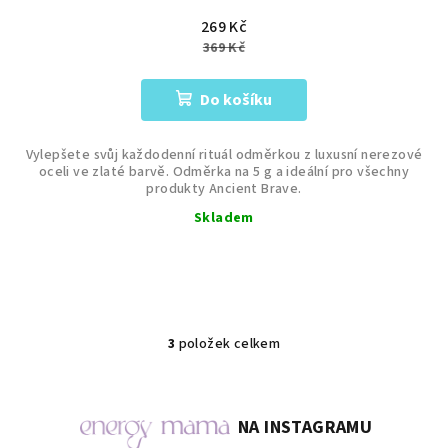
269 Kč
369 Kč
Do košíku
Vylepšete svůj každodenní rituál odměrkou z luxusní nerezové
oceli ve zlaté barvě. Odměrka na 5 g a ideální pro všechny
produkty Ancient Brave.
Skladem
3
položek celkem
O
v
l
á
NA INSTAGRAMU
d