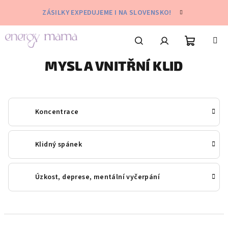
Přejít
ZÁSILKY EXPEDUJEME I NA SLOVENSKO!
na
obsah
Nákupní
Hledat
Přihlášení
MYSL A VNITŘNÍ KLID
košík
Koncentrace
Klidný spánek
Úzkost, deprese, mentální vyčerpání