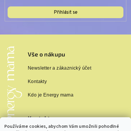
Přihlásit se
Z
á
p
Vše o nákupu
a
Newsletter a zákaznický účet
t
í
Kontakty
Kdo je Energy mama
Kontakt
Používáme cookies, abychom Vám umožnili pohodlné