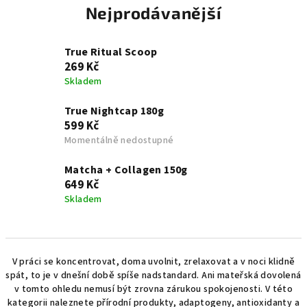
Nejprodávanější
True Ritual Scoop
269 Kč
Skladem
True Nightcap 180g
599 Kč
Momentálně nedostupné
Matcha + Collagen 150g
649 Kč
Skladem
V
V práci se koncentrovat, doma uvolnit, zrelaxovat a v noci klidně
spát, to je v dnešní době spíše nadstandard. Ani mateřská dovolená
ý
v tomto ohledu nemusí být zrovna zárukou spokojenosti. V této
p
kategorii naleznete přírodní produkty, adaptogeny, antioxidanty a