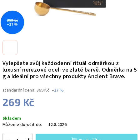
369 Kč
–27 %
Vylepšete svůj každodenní rituál odměrkou z
luxusní nerezové oceli ve zlaté barvě. Odměrka na 5
g a ideální pro všechny produkty Ancient Brave.
standardní cena:
369 Kč
–27 %
269 Kč
Měrná
Skladem
cena:
Můžeme doručit do:
12.8.2026