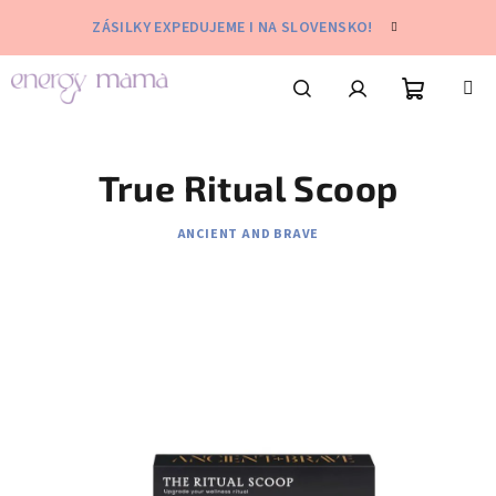
Přejít
ZÁSILKY EXPEDUJEME I NA SLOVENSKO!
na
obsah
Nákupní
Hledat
Přihlášení
True Ritual Scoop
košík
ANCIENT AND BRAVE