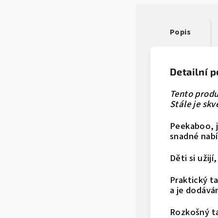
Popis
Detailní 
Tento produ
Stále je sk
Peekaboo, je
snadné nabí
Děti si užijí
Praktický t
a je dodává
Rozkošný ta