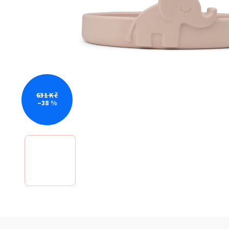
631 Kč
–38 %