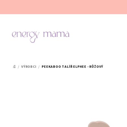
Přejít
na
obsah
/
VÝROBCI
/
PEEKABOO TALÍŘ ELPHEE - RŮŽOVÝ
DOMŮ