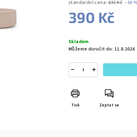
standardní cena:
631 Kč
–38 
390 Kč
Měrná
cena:
Skladem
Můžeme doručit do:
11.8.2026
−
+
Tisk
Zeptat se