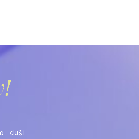
y!
o i duši