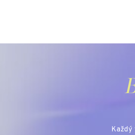
B
Každý t