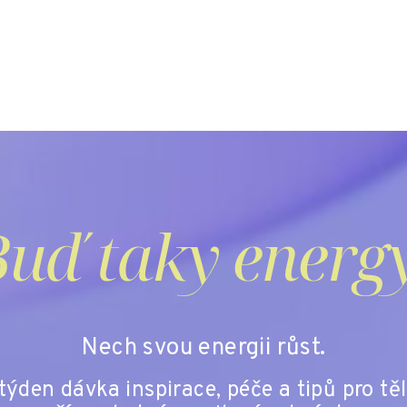
uď taky energ
Nech svou energii růst.
ýden dávka inspirace, péče a tipů pro těl