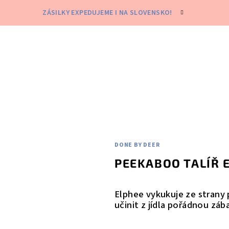
ZÁSILKY EXPEDUJEME I NA SLOVENSKO!
DONE BY DEER
PEEKABOO TALÍŘ 
Elphee vykukuje ze strany p
učinit z jídla pořádnou záb