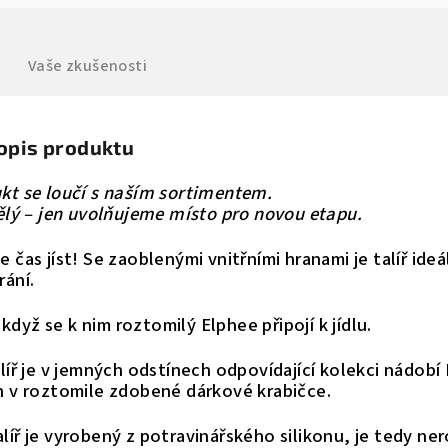
Vaše zkušenosti
popis produktu
kt se loučí s naším sortimentem.
vělý – jen uvolňujeme místo pro novou etapu.
 čas jíst!
Se zaoblenými vnitřními hranami je talíř ideá
rání.
, když se k nim roztomilý Elphee připojí k jídlu.
alíř je v jemných odstínech odpovídající kolekci nádob
n v roztomile zdobené dárkové krabičce.
líř je vyrobený z potravinářského silikonu, je tedy ner