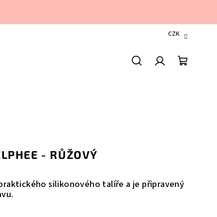
CZK
Hledat
Přihlášení
Nákupn
košík
ELPHEE - RŮŽOVÝ
raktického silikonového talíře a je připravený
avu.