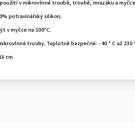
použití v mikrovlnné troubě, troubě, mrazáku a myčce
0% potravinářský silikon.
ýt v myčce na 100°C.
ikrovlnné trouby.
Teplotně bezpečné: - 40 ° C až 230 °
 16 cm